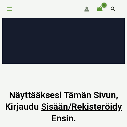
Siirry
Main
Hae
sisältöön
Menu
Näyttääksesi Tämän Sivun,
Kirjaudu
Sisään/rekisteröidy
Ensin.