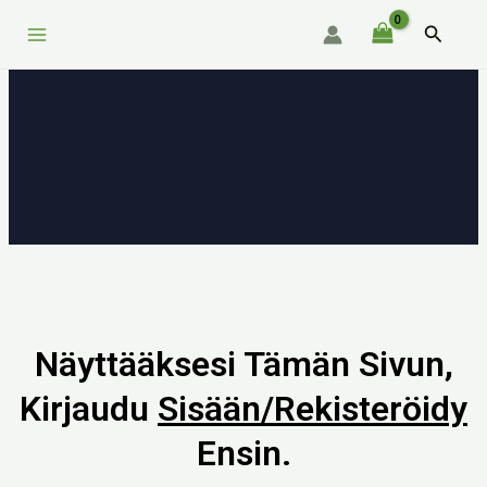
Siirry
Main
Hae
sisältöön
Menu
Näyttääksesi Tämän Sivun,
Kirjaudu
Sisään/rekisteröidy
Ensin.