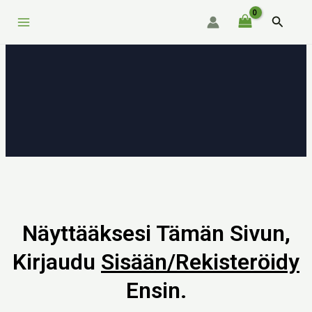
Siirry
Main
Hae
sisältöön
Menu
Näyttääksesi Tämän Sivun,
Kirjaudu
Sisään/rekisteröidy
Ensin.