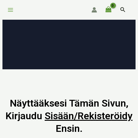
Siirry
Main
Hae
sisältöön
Menu
Näyttääksesi Tämän Sivun,
Kirjaudu
Sisään/rekisteröidy
Ensin.