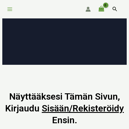
Siirry
Main
Hae
sisältöön
Menu
Näyttääksesi Tämän Sivun,
Kirjaudu
Sisään/rekisteröidy
Ensin.