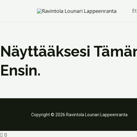
Siirry
E
sisältöön
Näyttääksesi Tämän
Ensin.
Copyright © 2026 Ravintola Lounari Lappeenranta
0