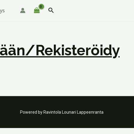
Hae
ys
sään/rekisteröidy
Powered by Ravintola Lounari Lappeenranta