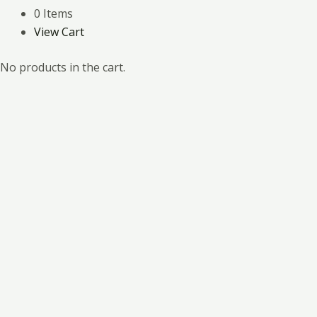
0 Items
View Cart
No products in the cart.