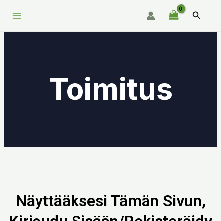
Siirry
Main
Hae
sisältöön
Menu
Toimitus
Näyttääksesi Tämän Sivun,