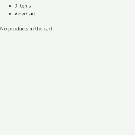
0 Items
View Cart
No products in the cart.