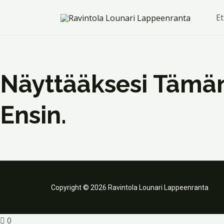
Siirry
E
sisältöön
Näyttääksesi Tämän
Ensin.
Copyright © 2026 Ravintola Lounari Lappeenranta
0