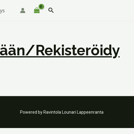
Hae
ys
sään/rekisteröidy
Powered by Ravintola Lounari Lappeenranta