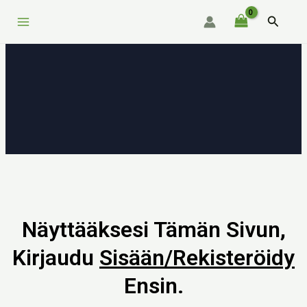
Siirry
Main
Hae
sisältöön
Menu
Näyttääksesi Tämän Sivun,
Kirjaudu
Sisään/rekisteröidy
Ensin.